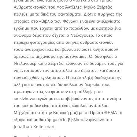
Ανθρωποκτονιών του Λος Άντζελες, Μάιλο Στέρτζις
παλεύει με τα δικά του φαντάσματα. Διότι ο πυρήνας της
ιστορίας στο «Βιβλίο των Φόνων» είναι ένα ανεξιχνίαστο
έγκλημα που έρχεται από το παρελθόν, με αφετηρία ένα
ανώνυμο δέμα που δέχεται ο Ντέλαγουερ. Το οποίο
περιέχει φωτογραφίες από σκηνές ανθρωποκτονιών,
τόσο ανατριχιαστικές και βάναυσες ώστε κινητοποιούν
αμέσως το μηχανισμό της αστυνομίας. Οι δύο φίλοι, ο
Ντέλαγουερ και ο Στέρτζις, ενώνουν τις δυνάμεις τους για
να εντοπίσουν τον αποστολέα του δέματος -και δράστη
των ειδεχθών εγκλημάτων. Η μία έκπληξη διαδέχεται την
άλλη και οι ανατροπές δυσκολεύουν διαρκώς τους
πρωταγωνιστές να φτάσουν στη σύλληψη του
επικίνδυνου εγκληματία, επιβεβαιώνοντας ότι το πνεύμα
του κακού δεν είναι ποτέ ένας εύκολος αντίπαλος.
Μη χάσετε αυτή την Κυριακή μαζί με το Πρώτο ΘΕΜΑ το
εξαιρετικό μυθιστόρημα «Το βιβλίο των φόνων» του
Jonathan Kellerman.