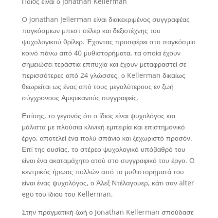
Ποιoς είναι ο Jonathan Kellerman
O Jonathan Jellerman είναι διακεκριμένος συγγραφέας
παγκόσμιων μπεστ σέλερ και δεξιοτέχνης του
ψυχολογικού θρίλερ. Έχοντας προσφέρει στο παγκόσμιο
κοινό πάνω από 40 μυθιστορήματα, τα οποία έχουν
σημειώσει τεράστια επιτυχία και έχουν μεταφραστεί σε
περισσότερες από 24 γλώσσες, ο Kellerman δικαίως
θεωρείται ως ένας από τους μεγαλύτερους εν ζωή
σύγχρονους Αμερικανούς συγγραφείς.
Επίσης, το γεγονός ότι ο ίδιος είναι ψυχολόγος και
μάλιστα με πλούσια κλινική εμπειρία και επιστημονικό
έργο, αποτελεί ένα πολύ σπάνιο και ξεχωριστό προσόν.
Επί της ουσίας, το στέρεο ψυχολογικό υπόβαθρό του
είναι ένα ακαταμάχητο ατού στο συγγραφικό του έργο. Ο
κεντρικός ήρωας πολλών από τα μυθιστορήματά του
είναι ένας ψυχολόγος, ο Άλεξ Ντέλαγουερ, κάτι σαν alter
ego του ίδιου του Kellerman.
Στην πραγματική ζωή ο Jonathan Kellerman σπούδασε