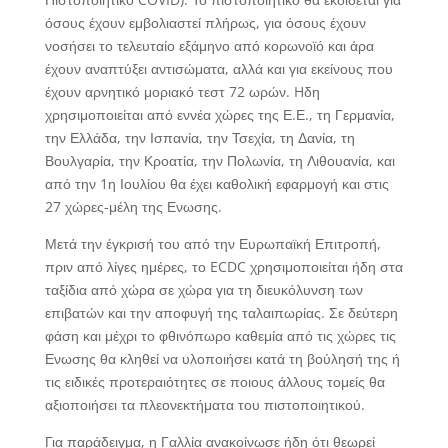
όσους έχουν εμβολιαστεί πλήρως, για όσους έχουν
νοσήσει το τελευταίο εξάμηνο από κορωνοϊό και άρα
έχουν αναπτύξει αντισώματα, αλλά και για εκείνους που
έχουν αρνητικό μοριακό τεστ 72 ωρών. Hδη
χρησιμοποιείται από εννέα χώρες της Ε.Ε., τη Γερμανία,
την Ελλάδα, την Ισπανία, την Τσεχία, τη Δανία, τη
Βουλγαρία, την Κροατία, την Πολωνία, τη Λιθουανία, και
από την 1η Ιουλίου θα έχει καθολική εφαρμογή και στις
27 χώρες-μέλη της Ενωσης.
Μετά την έγκρισή του από την Ευρωπαϊκή Επιτροπή,
πριν από λίγες ημέρες, το ECDC χρησιμοποιείται ήδη στα
ταξίδια από χώρα σε χώρα για τη διευκόλυνση των
επιβατών και την αποφυγή της ταλαιπωρίας. Σε δεύτερη
φάση και μέχρι το φθινόπωρο καθεμία από τις χώρες τις
Ενωσης θα κληθεί να υλοποιήσει κατά τη βούλησή της ή
τις ειδικές προτεραιότητες σε ποιους άλλους τομείς θα
αξιοποιήσει τα πλεονεκτήματα του πιστοποιητικού.
Για παράδειγμα, η Γαλλία ανακοίνωσε ήδη ότι θεωρεί