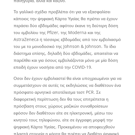
πανηγύρια, αλλά και καζίνο.
Το γαλλικό σχέδιο προβλέπει ότι για να εξασφαλίσει
κάποιος την ψηφιακή Κάρτα Υγείας θα πρέπει να έχουν
περάσει δύο εβδομάδες αφότου έκανε τη δεύτερη δόση
του εμβολίου της Pfizer, της Moderna και της
AstraZeneca ή τέσσερις εβδομάδες από τον εμβολιασμό
του με το μονοδοσικό της Johnson & Johnson. Το ίδιο
διάστημα επίσης, δηλαδή δύο εβδομάδες, απαιτείται να
παρέλθει και για όσους εμβολιάζονται μόνο με μία δόση
επειδή έχουν νοσήσει από την COVID-19.
Οσοι δεν έχουν εμβολιαστεί θα είναι υποχρεωμένοι για να
συμμετάσχουν σε αυτές τις εκδηλώσεις να διαθέτουν ένα
πρόσφατο αρνητικό αποτέλεσμα τεστ PCR. Σε
διαφορετική περίπτωση δεν θα τους επιτρέπεται η
πρόσβαση στους χώρους μαζικών συναθροίσεων
εφόσον δεν διαθέτουν είτε σε ηλεκτρονική, μέσω του
κινητού τους τηλεφώνου, είτε σε έγγραφη μορφή την
ψηφιακή Κάρτα Υγείας. Προκειμένου να αποφευχθούν
πλαστά στοιχεία η κάρτα θα πρέπει να διαθέτει ψηφιακό