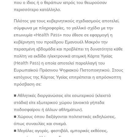
που ο ίδιος ή ο θεράπων ιατρός του θεωρούσαν
περισσότερο κατάλληλο.
Πιλότος για τους κυβερνητικούς σχεδιασμούς αποτελεί,
σύμφωνα με πληροφορίες, το γαλλικό σχέδιο με την
επωνυμία «Health Pass» που έθεσε σε εφαρμογή η
κυβέρνηση του προέδρου Εμανουέλ Μακρόν την
περασμένη εβδομάδα και προβλέπει τη δυνατότητα κάθε
πολίτη να εκδίδει ηλεκτρονικά ατομική Κάρτα Υγείας
(Health Pass) η οποία αποτελεί παραλλαγή του
Ευρωπαϊκού Πράσινου Ψηφιακού Πιστοποιητικού. Στους
κατόχους της Κάρτας Υγείας επιτρέπεται η απρόσκοπτη
πρόσβαση σε:
■ Αθλητικές διοργανώσεις είτε εσωτερικού (κλειστά
στάδια) είτε εξωτερικού χώρου (ανοικτά γήπεδα
ποδοσφαίρου ή άλλων αθλημάτων).
■ Χώρους όπου διεξάγονται πολιτιστικές εκδηλώσεις,
όπως συναυλίες και σινεμά.
■ Μεγάλες αγορές, φεστιβάλ, εμπορικές εκθέσεις,