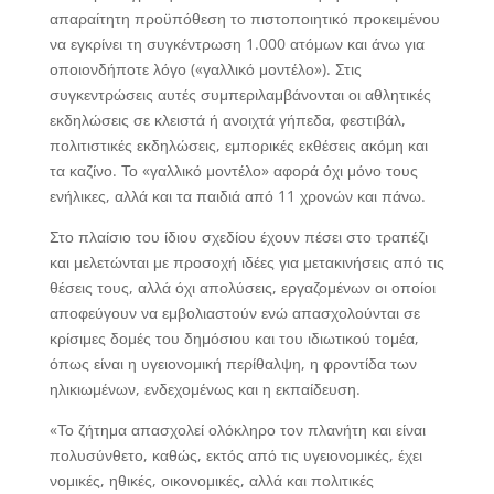
απαραίτητη προϋπόθεση το πιστοποιητικό προκειμένου
να εγκρίνει τη συγκέντρωση 1.000 ατόμων και άνω για
οποιονδήποτε λόγο («γαλλικό μοντέλο»). Στις
συγκεντρώσεις αυτές συμπεριλαμβάνονται οι αθλητικές
εκδηλώσεις σε κλειστά ή ανοιχτά γήπεδα, φεστιβάλ,
πολιτιστικές εκδηλώσεις, εμπορικές εκθέσεις ακόμη και
τα καζίνο. Το «γαλλικό μοντέλο» αφορά όχι μόνο τους
ενήλικες, αλλά και τα παιδιά από 11 χρονών και πάνω.
Στο πλαίσιο του ίδιου σχεδίου έχουν πέσει στο τραπέζι
και μελετώνται με προσοχή ιδέες για μετακινήσεις από τις
θέσεις τους, αλλά όχι απολύσεις, εργαζομένων οι οποίοι
αποφεύγουν να εμβολιαστούν ενώ απασχολούνται σε
κρίσιμες δομές του δημόσιου και του ιδιωτικού τομέα,
όπως είναι η υγειονομική περίθαλψη, η φροντίδα των
ηλικιωμένων, ενδεχομένως και η εκπαίδευση.
«Το ζήτημα απασχολεί ολόκληρο τον πλανήτη και είναι
πολυσύνθετο, καθώς, εκτός από τις υγειονομικές, έχει
νομικές, ηθικές, οικονομικές, αλλά και πολιτικές