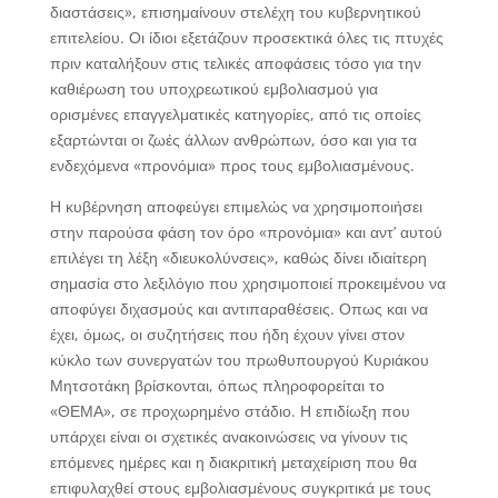
διαστάσεις», επισημαίνουν στελέχη του κυβερνητικού
επιτελείου. Οι ίδιοι εξετάζουν προσεκτικά όλες τις πτυχές
πριν καταλήξουν στις τελικές αποφάσεις τόσο για την
καθιέρωση του υποχρεωτικού εμβολιασμού για
ορισμένες επαγγελματικές κατηγορίες, από τις οποίες
εξαρτώνται οι ζωές άλλων ανθρώπων, όσο και για τα
ενδεχόμενα «προνόμια» προς τους εμβολιασμένους.
Η κυβέρνηση αποφεύγει επιμελώς να χρησιμοποιήσει
στην παρούσα φάση τον όρο «προνόμια» και αντ’ αυτού
επιλέγει τη λέξη «διευκολύνσεις», καθώς δίνει ιδιαίτερη
σημασία στο λεξιλόγιο που χρησιμοποιεί προκειμένου να
αποφύγει διχασμούς και αντιπαραθέσεις. Οπως και να
έχει, όμως, οι συζητήσεις που ήδη έχουν γίνει στον
κύκλο των συνεργατών του πρωθυπουργού Κυριάκου
Μητσοτάκη βρίσκονται, όπως πληροφορείται το
«ΘΕΜΑ», σε προχωρημένο στάδιο. Η επιδίωξη που
υπάρχει είναι οι σχετικές ανακοινώσεις να γίνουν τις
επόμενες ημέρες και η διακριτική μεταχείριση που θα
επιφυλαχθεί στους εμβολιασμένους συγκριτικά με τους