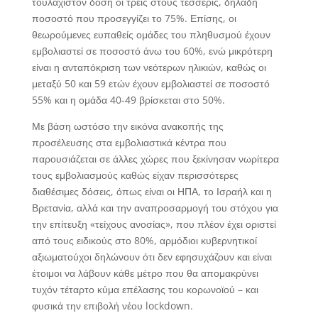
τουλάχιστον δόση οι τρεις στους τέσσερις, δηλαδή
ποσοστό που προσεγγίζει το 75%. Επίσης, οι
θεωρούμενες ευπαθείς ομάδες του πληθυσμού έχουν
εμβολιαστεί σε ποσοστό άνω του 60%, ενώ μικρότερη
είναι η ανταπόκριση των νεότερων ηλικιών, καθώς οι
μεταξύ 50 και 59 ετών έχουν εμβολιαστεί σε ποσοστό
55% και η ομάδα 40-49 βρίσκεται στο 50%.
Με βάση ωστόσο την εικόνα ανακοπής της
προσέλευσης στα εμβολιαστικά κέντρα που
παρουσιάζεται σε άλλες χώρες που ξεκίνησαν νωρίτερα
τους εμβολιασμούς καθώς είχαν περισσότερες
διαθέσιμες δόσεις, όπως είναι οι ΗΠΑ, το Ισραήλ και η
Βρετανία, αλλά και την αναπροσαρμογή του στόχου για
την επίτευξη «τείχους ανοσίας», που πλέον έχει οριστεί
από τους ειδικούς στο 80%, αρμόδιοι κυβερνητικοί
αξιωματούχοι δηλώνουν ότι δεν εφησυχάζουν και είναι
έτοιμοι να λάβουν κάθε μέτρο που θα απομακρύνει
τυχόν τέταρτο κύμα επέλασης του κορωνοϊού – και
φυσικά την επιβολή νέου lockdown.