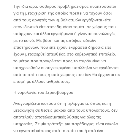
Την ίδια ώρα, σοβαρός προβληματισμός αναπτύσσεται
για τη μεταχείριση της οποίας πρέπει να τύχουν όσοι
από τους αρνητές των εμβολιασμών εργάζονται -είτε
στον ιδιωτικό είτε στον δημόσιο τομέα- σε χώρους που
υπάρχουν και άλλοι εργαζόμενοι ή γίνονται συναλλαγές
με το κοινό. Με βάση και τις απόψεις ειδικών
επιστημόνων, που είτε έχουν εκφραστεί δημόσια είτε
έχουν μεταφερθεί απευθείας στο κυβερνητικό επιτελείο,
το μέτρο που προκρίνεται προς το παρόν είναι να
υποχρεωθούν οι συγκεκριμένοι υπάλληλοι να εργάζονται
από το σπίτι τους ή από χώρους που δεν θα έρχονται σε
επαφή με άλλους ανθρώπους.
Η νομολογία του Στρασβούργου
Αναγνωρίζεται ωστόσο ότι η τηλεργασία, όπως και η
μετακίνηση σε θέσεις μακριά από τους υπολοίπους, δεν
αποτελούν αποτελεσματικές λύσεις για όλες τις
υπηρεσίες. Σε μία τράπεζα, για παράδειγμα, είναι εύκολο
να εργαστεί κάποιος από το σπίτι του ή από ένα