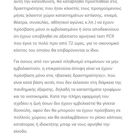
αυτή την κατεύθυνση, θα καταβληθεί προσπάθεια στις
δραστηριότητες που ήταν κλειστές τους προηγούμενους
μήνες (κλειστοί χώροι καταστημάτων εστίασης, σινεμά,
θέατρα, συναυλίες, αθλητικοί αγώνες κ.λπ.) να έχουν
πρόσβαση μόνο οι εμβολιασμένοι ή όσοι αποδεικνύουν
ότι έχουν υποβληθεί σε αξιόπιστο αρνητικό τεστ PCR
που έγινε το πολύ πριν από 72 ώρες, για το οικονομικό
κόστος του οποίου θα επιβαρύνονται οι ίδιοι.
Για όσους από τον γενικό πληθυσμό επιμείνουν να μην
εμβολιαστούν, η επικρατούσα άποψη είναι να έχουν
πρόσβαση μόνο στις «βασικές δραστηριότητες», που
είναι κατά βάση αυτές που δεν έκλεισαν στη διάρκεια της
πανδημικής έξαρσης, δηλαδή τα καταστήματα τροφίμων
και τα νοσοκομεία. Κατά την πλήρη εφαρμογή του
σχεδίου η ζωή όσων δεν έχουν εμβολιαστεί θα γίνεται
δύσκολη, αφού δεν θα μπορούν να έχουν πρόσβαση σε
πολλούς χώρους και θα αναλαμβάνουν το ρίσκο κάποιος
εστιάτορας ή ιδιοκτήτης μπαρ να τους αρνηθεί την
είσοδο.