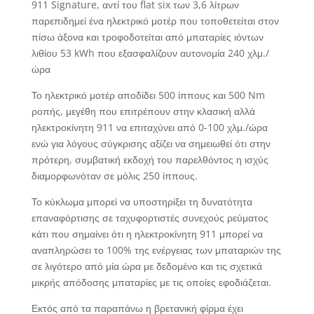
911 Signature, αντί του flat six των 3,6 λίτρων
παρεπιδημεί ένα ηλεκτρικό μοτέρ που τοποθετείται στον
πίσω άξονα και τροφοδοτείται από μπαταρίες ιόντων
λιθίου 53 kWh που εξασφαλίζουν αυτονομία 240 χλμ./
ώρα
Το ηλεκτρικό μοτέρ αποδίδει 500 ίππους και 500 Nm
ροπής, μεγέθη που επιτρέπουν στην κλασική αλλά
ηλεκτροκίνητη 911 να επιταχύνει από 0-100 χλμ./ώρα
ενώ για λόγους σύγκρισης αξίζει να σημειωθεί ότι στην
πρότερη, συμβατική εκδοχή του παρελθόντος η ισχύς
διαμορφωνόταν σε μόλις 250 ίππους.
Το κύκλωμα μπορεί να υποστηρίξει τη δυνατότητα
επαναφόρτισης σε ταχυφορτιστές συνεχούς ρεύματος
κάτι που σημαίνει ότι η ηλεκτροκίνητη 911 μπορεί να
αναπληρώσει το 100% της ενέργειας των μπαταριών της
σε λιγότερο από μία ώρα με δεδομένο και τις σχετικά
μικρής απόδοσης μπαταρίες με τις οποίες εφοδιάζεται.
Εκτός από τα παραπάνω η βρετανική φίρμα έχει