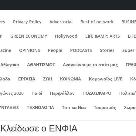
rs
Privacy Policy
Advertorial
Best of network
BUSIN
IP
GREEN ECONOMY
Hollywood
LIFE &AMP; ARTS
LIF
azine
OPINIONS
People
PODCASTS
Stories
Super
Αθλητικα
ΑΘΛΗΤΙΣΜΟΣ
Ανανεώνουμε το σπίτι μας
ΓΡΑ
λλάδα
ΕΡΓΑΣΙΑ
ΖΩΗ
ΚΟΙΝΩΝΙΑ
Κορωνοϊός LIVE
Κό
Αγώνες 2020
Παιδί
Περιβάλλον
ΠΟΔΟΣΦΑΙΡΟ
Πολιτικ
ΥΝΤΑΞΕΙΣ
ΤΕΧΝΟΛΟΓΙΑ
Τοπικα Νεα
Τουρισμός
Χωρις
: Κλείδωσε ο ΕΝΦΙΑ