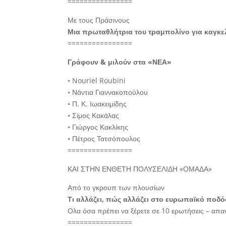
================
Με τους Πράσινους
Μια πρωταθλήτρια του τραμπολίνο για καγκε
================
Γράφουν & μιλούν στα «ΝΕΑ»
• Nouriel Roubini
• Νάντια Γιαννακοπούλου
• Π. Κ. Ιωακειμίδης
• Σίμος Κακάλας
• Γιώργος Κακλίκης
• Πέτρος Τατσόπουλος
================
ΚΑΙ ΣΤΗΝ ΕΝΘΕΤΗ ΠΟΛΥΣΕΛΙΔΗ «ΟΜΑΔΑ»
Από το γκρουπ των πλουσίων
Τι αλλάζει, πώς αλλάζει στο ευρωπαϊκό ποδ
Ολα όσα πρέπει να ξέρετε σε 10 ερωτήσεις – απα
================