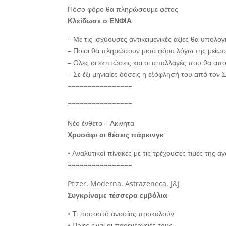
Πόσο φόρο θα πληρώσουμε φέτος
Κλείδωσε ο ΕΝΦΙΑ
– Με τις ισχύουσες αντικειμενικές αξίες θα υπολο
– Ποιοι θα πληρώσουν μισό φόρο λόγω της μείω
– Ολες οι εκπτώσεις και οι απαλλαγές που θα α
– Σε έξι μηνιαίες δόσεις η εξόφλησή του από τον
================
================
Νέο ένθετο – Ακίνητα
Χρυσάφι οι θέσεις πάρκινγκ
• Αναλυτικοί πίνακες με τις τρέχουσες τιμές της α
================
Pfizer, Moderna, Astrazeneca, J&J
Συγκρίναμε τέσσερα εμβόλια
• Τι ποσοστό ανοσίας προκαλούν
• Ποιες είναι οι παρενέργειές τους