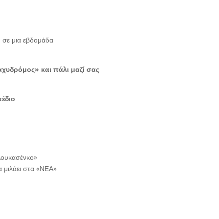
d σε μια εβδομάδα
αχυδρόμος» και πάλι μαζί σας
έδιο
Λουκασένκο»
α μιλάει στα «ΝΕΑ»