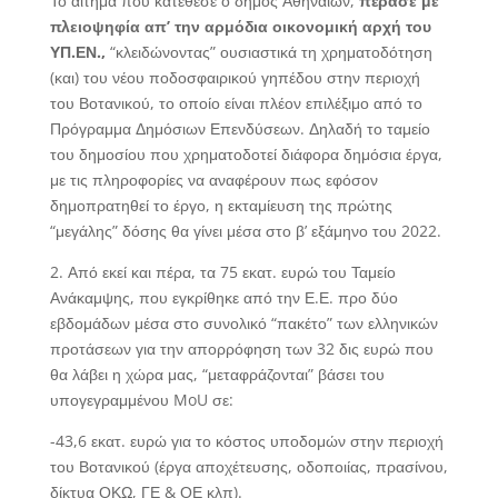
Το αίτημα που κατέθεσε ο δήμος Αθηναίων,
πέρασε με
πλειοψηφία απ’ την αρμόδια οικονομική αρχή του
ΥΠ.ΕΝ.,
“κλειδώνοντας” ουσιαστικά τη χρηματοδότηση
(και) του νέου ποδοσφαιρικού γηπέδου στην περιοχή
του Βοτανικού, το οποίο είναι πλέον επιλέξιμο από το
Πρόγραμμα Δημόσιων Επενδύσεων. Δηλαδή το ταμείο
του δημοσίου που χρηματοδοτεί διάφορα δημόσια έργα,
με τις πληροφορίες να αναφέρουν πως εφόσον
δημοπρατηθεί το έργο, η εκταμίευση της πρώτης
“μεγάλης” δόσης θα γίνει μέσα στο β’ εξάμηνο του 2022.
2. Από εκεί και πέρα, τα 75 εκατ. ευρώ του Ταμείο
Ανάκαμψης, που εγκρίθηκε από την Ε.Ε. προ δύο
εβδομάδων μέσα στο συνολικό “πακέτο” των ελληνικών
προτάσεων για την απορρόφηση των 32 δις ευρώ που
θα λάβει η χώρα μας, “μεταφράζονται” βάσει του
υπογεγραμμένου MoU σε:
-43,6 εκατ. ευρώ για το κόστος υποδομών στην περιοχή
του Βοτανικού (έργα αποχέτευσης, οδοποιίας, πρασίνου,
δίκτυα ΟΚΩ, ΓΕ & ΟΕ κλπ).