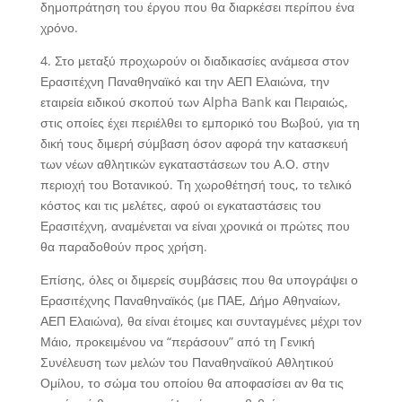
δημοπράτηση του έργου που θα διαρκέσει περίπου ένα
χρόνο.
4. Στο μεταξύ προχωρούν οι διαδικασίες ανάμεσα στον
Ερασιτέχνη Παναθηναϊκό και την ΑΕΠ Ελαιώνα, την
εταιρεία ειδικού σκοπού των Alpha Bank και Πειραιώς,
στις οποίες έχει περιέλθει το εμπορικό του Βωβού, για τη
δική τους διμερή σύμβαση όσον αφορά την κατασκευή
των νέων αθλητικών εγκαταστάσεων του Α.Ο. στην
περιοχή του Βοτανικού. Τη χωροθέτησή τους, το τελικό
κόστος και τις μελέτες, αφού οι εγκαταστάσεις του
Ερασιτέχνη, αναμένεται να είναι χρονικά οι πρώτες που
θα παραδοθούν προς χρήση.
Επίσης, όλες οι διμερείς συμβάσεις που θα υπογράψει ο
Ερασιτέχνης Παναθηναϊκός (με ΠΑΕ, Δήμο Αθηναίων,
ΑΕΠ Ελαιώνα), θα είναι έτοιμες και συνταγμένες μέχρι τον
Μάιο, προκειμένου να “περάσουν” από τη Γενική
Συνέλευση των μελών του Παναθηναϊκού Αθλητικού
Ομίλου, το σώμα του οποίου θα αποφασίσει αν θα τις