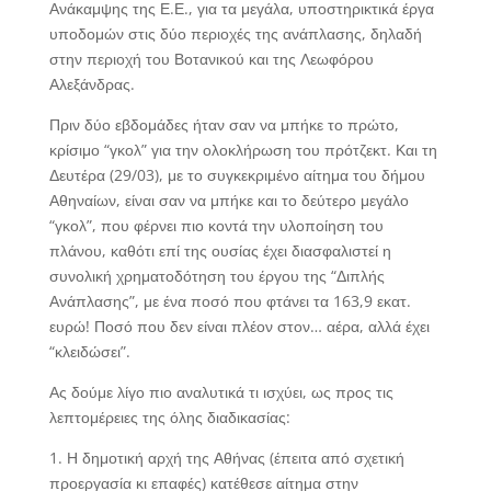
Ανάκαμψης της Ε.Ε., για τα μεγάλα, υποστηρικτικά έργα
υποδομών στις δύο περιοχές της ανάπλασης, δηλαδή
στην περιοχή του Βοτανικού και της Λεωφόρου
Αλεξάνδρας.
Πριν δύο εβδομάδες ήταν σαν να μπήκε το πρώτο,
κρίσιμο “γκολ” για την ολοκλήρωση του πρότζεκτ. Και τη
Δευτέρα (29/03), με το συγκεκριμένο αίτημα του δήμου
Αθηναίων, είναι σαν να μπήκε και το δεύτερο μεγάλο
“γκολ”, που φέρνει πιο κοντά την υλοποίηση του
πλάνου, καθότι επί της ουσίας έχει διασφαλιστεί η
συνολική χρηματοδότηση του έργου της “Διπλής
Ανάπλασης”, με ένα ποσό που φτάνει τα 163,9 εκατ.
ευρώ! Ποσό που δεν είναι πλέον στον… αέρα, αλλά έχει
“κλειδώσει”.
Ας δούμε λίγο πιο αναλυτικά τι ισχύει, ως προς τις
λεπτομέρειες της όλης διαδικασίας:
1. Η δημοτική αρχή της Αθήνας (έπειτα από σχετική
προεργασία κι επαφές) κατέθεσε αίτημα στην