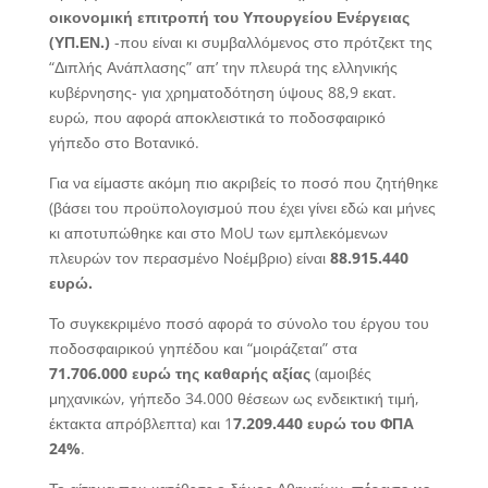
οικονομική επιτροπή του Υπουργείου Ενέργειας
(ΥΠ.ΕΝ.)
-που είναι κι συμβαλλόμενος στο πρότζεκτ της
“Διπλής Ανάπλασης” απ’ την πλευρά της ελληνικής
κυβέρνησης- για χρηματοδότηση ύψους 88,9 εκατ.
ευρώ, που αφορά αποκλειστικά το ποδοσφαιρικό
γήπεδο στο Βοτανικό.
Για να είμαστε ακόμη πιο ακριβείς το ποσό που ζητήθηκε
(βάσει του προϋπολογισμού που έχει γίνει εδώ και μήνες
κι αποτυπώθηκε και στο MoU των εμπλεκόμενων
πλευρών τον περασμένο Νοέμβριο) είναι
88.915.440
ευρώ.
Το συγκεκριμένο ποσό αφορά το σύνολο του έργου του
ποδοσφαιρικού γηπέδου και “μοιράζεται” στα
71.706.000 ευρώ της καθαρής αξίας
(αμοιβές
μηχανικών, γήπεδο 34.000 θέσεων ως ενδεικτική τιμή,
έκτακτα απρόβλεπτα) και 1
7.209.440 ευρώ του ΦΠΑ
24%
.