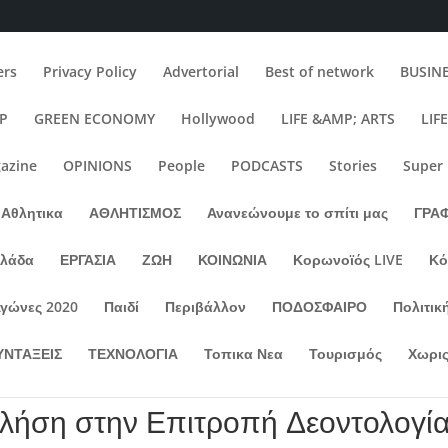
rs
Privacy Policy
Advertorial
Best of network
BUSIN
IP
GREEN ECONOMY
Hollywood
LIFE &AMP; ARTS
LIF
azine
OPINIONS
People
PODCASTS
Stories
Super
Αθλητικα
ΑΘΛΗΤΙΣΜΟΣ
Ανανεώνουμε το σπίτι μας
ΓΡΑ
λλάδα
ΕΡΓΑΣΙΑ
ΖΩΗ
ΚΟΙΝΩΝΙΑ
Κορωνοϊός LIVE
Κό
Αγώνες 2020
Παιδί
Περιβάλλον
ΠΟΔΟΣΦΑΙΡΟ
Πολιτικ
ΥΝΤΑΞΕΙΣ
ΤΕΧΝΟΛΟΓΙΑ
Τοπικα Νεα
Τουρισμός
Χωρις
κλήση στην Επιτροπή Δεοντολογί