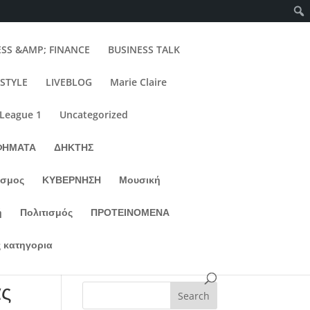
ESS &AMP; FINANCE
BUSINESS TALK
ESTYLE
LIVEBLOG
Marie Claire
 League 1
Uncategorized
ΦΗΜΑΤΑ
ΔΗΚΤΗΣ
σμος
ΚΥΒΕΡΝΗΣΗ
Μουσική
ή
Πολιτισμός
ΠΡΟΤΕΙΝΟΜΕΝΑ
 κατηγορια
ας