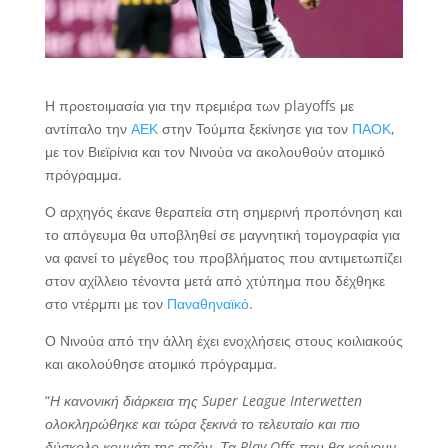
Η προετοιμασία για την πρεμιέρα των playoffs με
αντίπαλο την
ΑΕΚ
στην Τούμπα ξεκίνησε για τον
ΠΑΟΚ
,
με τον Βιεϊρίνια και τον Νινούα να ακολουθούν ατομικό
πρόγραμμα.
Ο αρχηγός έκανε θεραπεία στη σημερινή προπόνηση και
το απόγευμα θα υποβληθεί σε μαγνητική τομογραφία για
να φανεί το μέγεθος του προβλήματος που αντιμετωπίζει
στον αχίλλειο τένοντα μετά από χτύπημα που δέχθηκε
στο ντέρμπι με τον
Παναθηναϊκό
.
Ο Νινούα από την άλλη έχει ενοχλήσεις στους κοιλιακούς
και ακολούθησε ατομικό πρόγραμμα.
“
Η κανονική διάρκεια της Super League Interwetten
ολοκληρώθηκε και τώρα ξεκινά το τελευταίο και πιο
δύσκολο κομμάτι της σεζόν. Τα Play Offs που θα κρίνουν