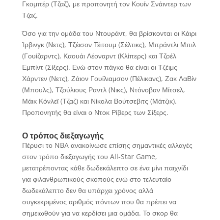
Γκομπέρ (Τζαζ), με προπονητή τον Κουίν Σνάιντερ των
Τζαζ.
Όσο για την ομάδα του Ντουράντ, θα βρίσκονται οι Κάιρι
Ίρβινγκ (Νετς), Τζέισον Τέιτουμ (Σέλτικς), Μπράντλι Μπιλ
(Γουίζαρντς), Καουάι Λέοναρντ (Κλίπερς) και Τζοέλ
Εμπίντ (Σίξερς). Ενώ στον πάγκο θα είναι οι Τζέιμς
Χάρντεν (Νετς), Ζάιον Γουίλιαμσον (Πέλικανς), Ζακ ΛαΒίν
(Μπουλς), Τζούλιους Ραντλ (Νικς), Ντόνοβαν Μίτσελ,
Μάικ Κόνλεϊ (Τζαζ) και Νίκολα Βούτσεβιτς (Μάτζικ).
Προπονητής θα είναι ο Ντοκ Ρίβερς των Σίξερς.
Ο τρόπος διεξαγωγής
Πέρυσι το NBA ανακοίνωσε επίσης σημαντικές αλλαγές
στον τρόπο διεξαγωγής του All-Star Game,
μετατρέποντας κάθε δωδεκάλεπτο σε ένα μίνι παιχνίδι
για φιλανθρωπικούς σκοπούς ενώ στο τελευταίο
δωδεκάλεπτο δεν θα υπάρχει χρόνος αλλά
συγκεκριμένος αριθμός πόντων που θα πρέπει να
σημειωθούν για να κερδίσει μια ομάδα. Το σκορ θα