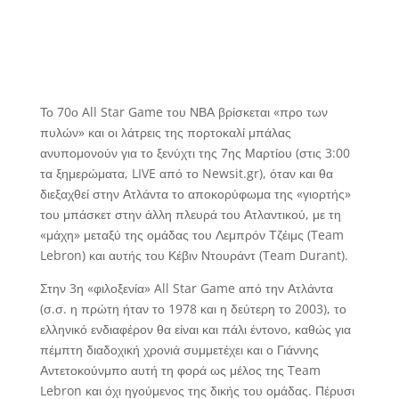
Το 70ο All Star Game του ΝΒΑ βρίσκεται «προ των
πυλών» και οι λάτρεις της πορτοκαλί μπάλας
ανυπομονούν για το ξενύχτι της 7ης Μαρτίου (στις 3:00
τα ξημερώματα, LIVE από το Newsit.gr), όταν και θα
διεξαχθεί στην Ατλάντα το αποκορύφωμα της «γιορτής»
του μπάσκετ στην άλλη πλευρά του Ατλαντικού, με τη
«μάχη» μεταξύ της ομάδας του Λεμπρόν Τζέιμς (Team
Lebron) και αυτής του Κέβιν Ντουράντ (Team Durant).
Στην 3η «φιλοξενία» All Star Game από την Ατλάντα
(σ.σ. η πρώτη ήταν το 1978 και η δεύτερη το 2003), το
ελληνικό ενδιαφέρον θα είναι και πάλι έντονο, καθώς για
πέμπτη διαδοχική χρονιά συμμετέχει και ο Γιάννης
Αντετοκούνμπο αυτή τη φορά ως μέλος της Team
Lebron και όχι ηγούμενος της δικής του ομάδας. Πέρυσι