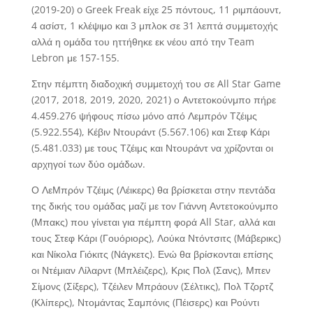
(2019-20) o Greek Freak είχε 25 πόντους, 11 ριμπάουντ,
4 ασίστ, 1 κλέψιμο και 3 μπλοκ σε 31 λεπτά συμμετοχής
αλλά η ομάδα του ηττήθηκε εκ νέου από την Team
Lebron με 157-155.
Στην πέμπτη διαδοχική συμμετοχή του σε All Star Game
(2017, 2018, 2019, 2020, 2021) ο Αντετοκούνμπο πήρε
4.459.276 ψήφους πίσω μόνο από Λεμπρόν Τζέιμς
(5.922.554), Κέβιν Ντουράντ (5.567.106) και Στεφ Κάρι
(5.481.033) με τους Τζέιμς και Ντουράντ να χρίζονται οι
αρχηγοί των δύο ομάδων.
Ο ΛεΜπρόν Τζέιμς (Λέικερς) θα βρίσκεται στην πεντάδα
της δικής του ομάδας μαζί με τον Γιάννη Αντετοκούνμπο
(Μπακς) που γίνεται για πέμπτη φορά All Star, αλλά και
τους Στεφ Κάρι (Γουόριορς), Λούκα Ντόντσιτς (Μάβερικς)
και Νίκολα Γιόκιτς (Νάγκετς). Ενώ θα βρίσκονται επίσης
οι Ντέμιαν Λίλαρντ (Μπλέιζερς), Κρις Πολ (Σανς), Μπεν
Σίμονς (Σίξερς), Τζέιλεν Μπράουν (Σέλτικς), Πολ Τζορτζ
(Κλίπερς), Ντομάντας Σαμπόνις (Πέισερς) και Ρούντι