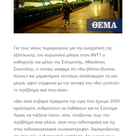
Για τους νέους περιορισμούς για την αναχαίτιση της
εξάπλωσης του κορωνοϊού μίλησε στον ΑΝΤ1 ο
καθηγητής και μέλος της Επιτροπής, Αθανάσιος
Σκουτέλης, ο οποίος ανέφερε ότι «δεν βλέπει έξυπνες
λύσεις» και χαρακτήρισε «εντελώς ατελέσφορα» τα νέα
μέτρα, αφού σύμφωνα με την άποψή του «δεν χτυπούν
το πρόβλημα εκεί που είναι».
«Δεν είναι σοβαρά πράγματα την ώρα που έχουμε 2000
κρούσματα, ανθρώπους να πεθαίνουν και το Σύστημα
Υγείας να πιέζεται τόσο», είπε, τονίζοντας πως «το
πρόβλημα είναι αλλού, είναι στην ενδοπαρεϊκή και όχι
στην ενδοοικογενειακή συναναστροφή», διευκρινίζοντας
ότι όταν λέει ενδοπαρεϊκή μετάδοση, δεν εννοεί τους