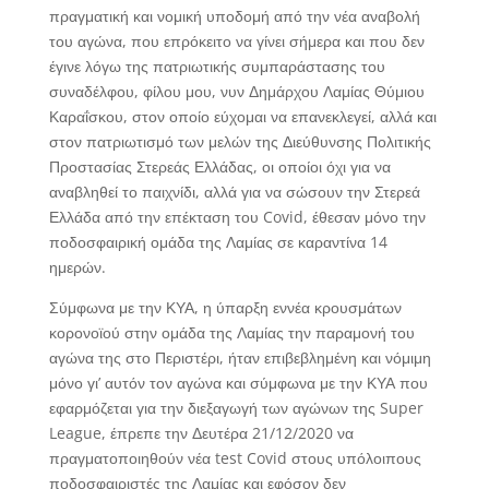
πραγματική και νομική υποδομή από την νέα αναβολή
του αγώνα, που επρόκειτο να γίνει σήμερα και που δεν
έγινε λόγω της πατριωτικής συμπαράστασης του
συναδέλφου, φίλου μου, νυν Δημάρχου Λαμίας Θύμιου
Καραΐσκου, στον οποίο εύχομαι να επανεκλεγεί, αλλά και
στον πατριωτισμό των μελών της Διεύθυνσης Πολιτικής
Προστασίας Στερεάς Ελλάδας, οι οποίοι όχι για να
αναβληθεί το παιχνίδι, αλλά για να σώσουν την Στερεά
Ελλάδα από την επέκταση του Covid, έθεσαν μόνο την
ποδοσφαιρική ομάδα της Λαμίας σε καραντίνα 14
ημερών.
Σύμφωνα με την ΚΥΑ, η ύπαρξη εννέα κρουσμάτων
κορονοϊού στην ομάδα της Λαμίας την παραμονή του
αγώνα της στο Περιστέρι, ήταν επιβεβλημένη και νόμιμη
μόνο γι’ αυτόν τον αγώνα και σύμφωνα με την ΚΥΑ που
εφαρμόζεται για την διεξαγωγή των αγώνων της Super
League, έπρεπε την Δευτέρα 21/12/2020 να
πραγματοποιηθούν νέα test Covid στους υπόλοιπους
ποδοσφαιριστές της Λαμίας και εφόσον δεν