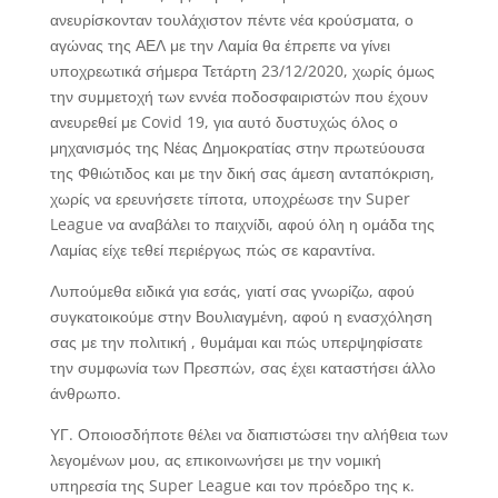
ανευρίσκονταν τουλάχιστον πέντε νέα κρούσματα, ο
αγώνας της ΑΕΛ με την Λαμία θα έπρεπε να γίνει
υποχρεωτικά σήμερα Τετάρτη 23/12/2020, χωρίς όμως
την συμμετοχή των εννέα ποδοσφαιριστών που έχουν
ανευρεθεί με Covid 19, για αυτό δυστυχώς όλος ο
μηχανισμός της Νέας Δημοκρατίας στην πρωτεύουσα
της Φθιώτιδος και με την δική σας άμεση ανταπόκριση,
χωρίς να ερευνήσετε τίποτα, υποχρέωσε την Super
League να αναβάλει το παιχνίδι, αφού όλη η ομάδα της
Λαμίας είχε τεθεί περιέργως πώς σε καραντίνα.
Λυπούμεθα ειδικά για εσάς, γιατί σας γνωρίζω, αφού
συγκατοικούμε στην Βουλιαγμένη, αφού η ενασχόληση
σας με την πολιτική , θυμάμαι και πώς υπερψηφίσατε
την συμφωνία των Πρεσπών, σας έχει καταστήσει άλλο
άνθρωπο.
ΥΓ. Οποιοσδήποτε θέλει να διαπιστώσει την αλήθεια των
λεγομένων μου, ας επικοινωνήσει με την νομική
υπηρεσία της Super League και τον πρόεδρο της κ.