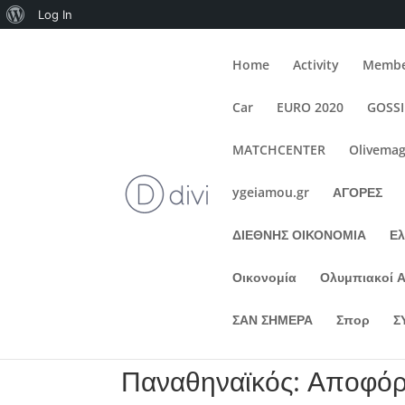
About
Log In
WordPress
Home
Activity
Membe
Car
EURO 2020
GOSS
MATCHCENTER
Olivemag
ygeiamou.gr
ΑΓΟΡΕΣ
ΔΙΕΘΝΗΣ ΟΙΚΟΝΟΜΙΑ
Ε
Οικονομία
Ολυμπιακοί 
ΣΑΝ ΣΗΜΕΡΑ
Σπορ
Σ
Παναθηναϊκός: Αποφόρτ