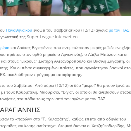
του
Παναθηναϊκού
ενόψει του σαββατιάτικου (12/12) αγώνα
με τον ΠΑΣ
 αγωνιστική της Super League Interwetten.
ρίσιο
και Λούκας Βιγιαφάνιες που αντιμετώπισαν μικρές μυϊκές ενοχλήσ
ύο πρώτοι, στον ορθό μηριαίο ο Αργεντινός), ο Λάζλο Μπόλονι και οι
και στους “μικρούς” Σωτήρη Αλεξανδρόπουλο και Βασίλη Ζαγαρίτη, οι
σης. Και οι πέντε συγκεκριμένοι παίκτες, που αγωνίστηκαν βασικοί στο
ν ΑΕΚ, ακολούθησαν πρόγραμμα αποφόρτισης.
τς του Σαββάτου. Από αύριο (10/12) οι δύο “μικροί” θα μπουν ξανά σε
ι με τους Κουρμπέλη, Μαουρίσιο, “Βίγια”, οι οποίοι θα ανεβάσουν σταδι
πονήσεις στα πόδια τους πριν από τον αγώνα με τον ΠΑΣ.
 ΚΑΡΑΓΙΑΝΝΗΣ
δωσαν το «παρών» στο “Γ. Καλαφάτης”, καθώς έπειτα από οδηγία του
ντερίτιδας και ίωσης αντίστοιχα. Ατομικό έκαναν οι Χατζηθεοδωρίδης, Μ