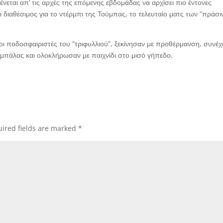
νεται απ’ τις αρχές της επόμενης εβδομάδας να αρχίσει πιο έντονες
 διαθέσιμος για το ντέρμπι της Τούμπας, το τελευταίο ματς των “πράσι
οι ποδοσφαιριστές του “τριφυλλιού”, ξεκίνησαν με προθέρμανση, συνέχ
 μπάλας και ολοκλήρωσαν με παιχνίδι στο μισό γήπεδο.
ired fields are marked
*