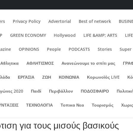
rs
Privacy Policy
Advertorial
Best of network
BUSIN
IP
GREEN ECONOMY
Hollywood
LIFE &AMP; ARTS
LIF
azine
OPINIONS
People
PODCASTS
Stories
Super
Αθλητικα
ΑΘΛΗΤΙΣΜΟΣ
Ανανεώνουμε το σπίτι μας
ΓΡΑ
λλάδα
ΕΡΓΑΣΙΑ
ΖΩΗ
ΚΟΙΝΩΝΙΑ
Κορωνοϊός LIVE
Κό
Αγώνες 2020
Παιδί
Περιβάλλον
ΠΟΔΟΣΦΑΙΡΟ
Πολιτικ
ΥΝΤΑΞΕΙΣ
ΤΕΧΝΟΛΟΓΙΑ
Τοπικα Νεα
Τουρισμός
Χωρις
ιση για τους μισούς βασικούς