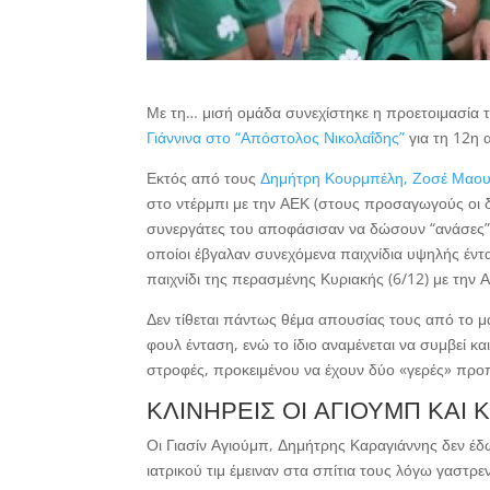
Με τη… μισή ομάδα συνεχίστηκε η προετοιμασία 
Γιάννινα στο “Απόστολος Νικολαΐδης”
για τη 12η
Εκτός από τους
Δημήτρη Κουρμπέλη, Ζοσέ Μαου
στο ντέρμπι με την ΑΕΚ (στους προσαγωγούς οι δ
συνεργάτες του αποφάσισαν να δώσουν “ανάσες” 
οποίοι έβγαλαν συνεχόμενα παιχνίδια υψηλής έντα
παιχνίδι της περασμένης Κυριακής (6/12) με τη
Δεν τίθεται πάντως θέμα απουσίας τους από το μα
φουλ ένταση, ενώ το ίδιο αναμένεται να συμβεί κα
στροφές, προκειμένου να έχουν δύο «γερές» προ
ΚΛΙΝΗΡΕΙΣ ΟΙ ΑΓΙΟΥΜΠ ΚΑΙ
Οι Γιασίν Αγιούμπ, Δημήτρης Καραγιάννης δεν έ
ιατρικού τιμ έμειναν στα σπίτια τους λόγω γαστρε