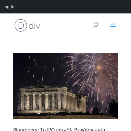
Log In
Bloomberg: Τo IPO του «Ελ. Βενιζέλος» νέα