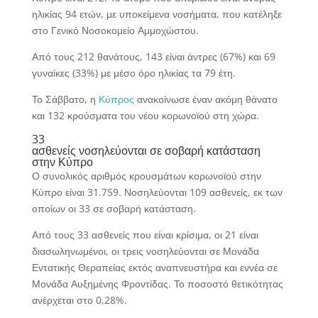
ηλικίας 94 ετών, με υποκείμενα νοσήματα, που κατέληξε
στο Γενικό Νοσοκομείο Αμμοχώστου.
Από τους 212 θανάτους, 143 είναι άντρες (67%) και 69
γυναίκες (33%) με μέσο όρο ηλικίας τα 79 έτη.
Το Σάββατο, η
Κύπρος
ανακοίνωσε έναν ακόμη θάνατο
και 132 κρούσματα του νέου κορωνοϊού στη χώρα.
33
ασθενείς νοσηλεύονται σε σοβαρή κατάσταση
στην Κύπρο
Ο συνολικός αριθμός κρουσμάτων κορωνοϊού στην
Κύπρο είναι 31.759. Νοσηλεύονται 109 ασθενείς, εκ των
οποίων οι 33 σε σοβαρή κατάσταση.
Από τους 33 ασθενείς που είναι κρίσιμα, οι 21 είναι
διασωληνωμένοι, οι τρεις νοσηλεύονται σε Μονάδα
Εντατικής Θεραπείας εκτός αναπνευστήρα και εννέα σε
Μονάδα Αυξημένης Φροντίδας. Το ποσοστό θετικότητας
ανέρχεται στο 0,28%.